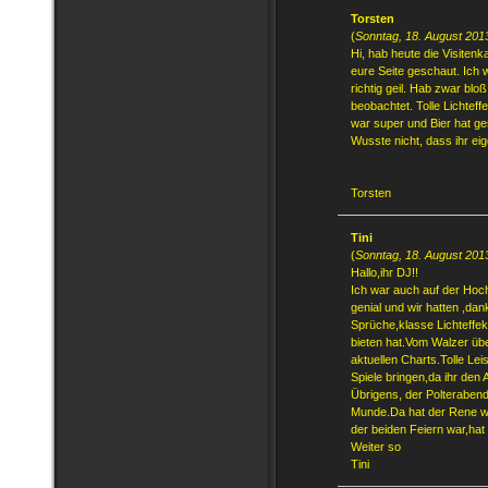
Torsten
(
Sonntag, 18. August 201
Hi, hab heute die Visiten
eure Seite geschaut. Ich 
richtig geil. Hab zwar bl
beobachtet. Tolle Lichtef
war super und Bier hat g
Wusste nicht, dass ihr eige
Torsten
Tini
(
Sonntag, 18. August 201
Hallo,ihr DJ!!
Ich war auch auf der Hoch
genial und wir hatten ,dan
Sprüche,klasse Lichteffek
bieten hat.Vom Walzer üb
aktuellen Charts.Tolle Lei
Spiele bringen,da ihr den A
Übrigens, der Polterabend
Munde.Da hat der Rene wi
der beiden Feiern war,hat
Weiter so
Tini