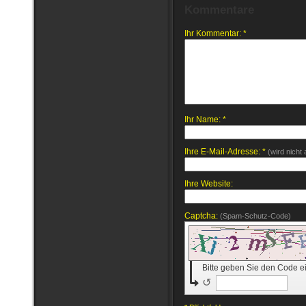
Kommentare
Ihr Kommentar: *
Ihr Name: *
Ihre E-Mail-Adresse: *
(wird nicht
Ihre Website:
Captcha:
(Spam-Schutz-Code)
Bitte geben Sie den Code e
↺