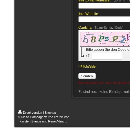
Ihre E-Mail-Adresse: *
(wird nicht
Ihre Website:
Captcha:
(Spam-Schutz-Code)
Bitte geben Sie den Code e
↺
* Pflichtfelder
Senden
Bitte beachten Sie, dass die Inhalte
Es sind noch keine Einträge vor
Druckversion
|
Sitemap
© Diese Hompage wurde erstellt von
..Karsten Stange und Rene Adrian..