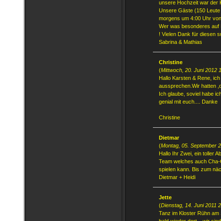
unsere Hochzeit war der 
Unsere Gäste (150 Leute ju
morgens um 4:00 Uhr von 
Wer was besonderes auf P
! Vielen Dank für diesen 
Sabrina & Mathias
Christine
(
Mittwoch, 20. Juni 2012 
Hallo Karsten & Rene, ich
aussprechen.Wir hatten ,d
Ich glaube, soviel habe ic
genial mit euch.... Danke
Christine
Dietmar
(
Montag, 05. September 2
Hallo Ihr Zwei, ein toller 
Team welches auch Cha-C
spielen kann. Bis zum näc
Dietmar + Heidi
Jette
(
Dienstag, 14. Juni 2011 
Tanz im Kloster Rühn am 