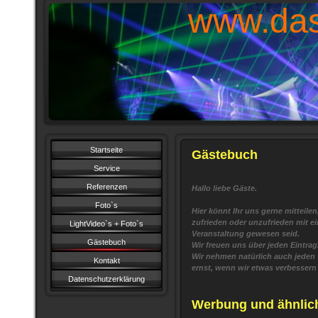
www.das
Startseite
Gästebuch
Service
Referenzen
Hallo liebe Gäste.
Foto`s
Hier könnt Ihr uns gerne mitteilen
zufrieden oder unzufrieden mit ei
LightVideo`s + Foto`s
Veranstaltung gewesen seid.
Gästebuch
Wir freuen uns über jeden Eintrag
Wir nehmen natürlich auch jeden
Kontakt
ernst, wenn wir etwas verbessern
Datenschutzerklärung
Werbung und ähnliche