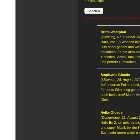
* Pflichtfelder
Senden
Bitte beachten Sie, dass die Inhalte
Britta Westphal
(
Dienstag, 07. Oktober 2
Hallo, vor 1,5 Wochen hab
DJs dabei gehabt und wir
bedanken! Es hat alles s
zufrieden! Vielen Dank, d
uns perfekt zu machen!
Stephanie Gloede
(
Mittwoch, 28. August 20
Auf unserem Polterabend, 
für beste Stimmung gesorg
euch bedanken! Macht weite
Chris
Heike Gloede
(
Donnerstag, 22. August 
Hallo Ihr 2, ich möchte m
und super Musik bei der 
Euch sehr gerne weiterem