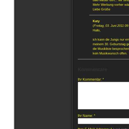
bald wieder dort... wir sin
Mehr Werbung vorher wäre
Liebe Grüße
Katy
(
Freitag, 03. Juni 2011 09
Hallo,
ich kann die Jungs nur em
meinem 30. Geburtstag g
die Musikliste besprochen
kein Musikwunsch offen.
Kommentare
Ihr Kommentar: *
Ihr Name: *